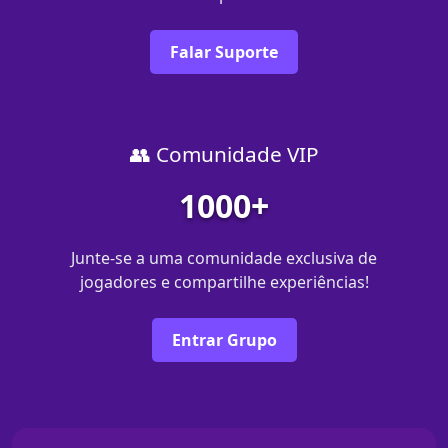
Falar Suporte
👥 Comunidade VIP
1000+
Junte-se a uma comunidade exclusiva de
jogadores e compartilhe experiências!
Entrar Grupo