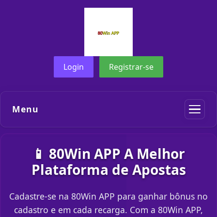
Login
Registrar-se
Menu
📱 80Win APP A Melhor
Plataforma de Apostas
Cadastre-se na 80Win APP para ganhar bônus no
cadastro e em cada recarga. Com a 80Win APP,