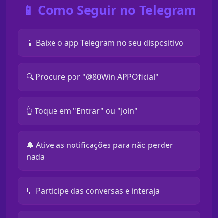
📱 Como Seguir no Telegram
📱 Baixe o app Telegram no seu dispositivo
🔍 Procure por "@80Win APPOficial"
👆 Toque em "Entrar" ou "Join"
🔔 Ative as notificações para não perder
nada
💬 Participe das conversas e interaja