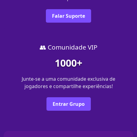
Falar Suporte
👥 Comunidade VIP
1000+
Junte-se a uma comunidade exclusiva de
jogadores e compartilhe experiências!
Entrar Grupo