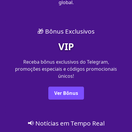
global.
🎁 Bônus Exclusivos
VIP
Receba bônus exclusivos do Telegram,
promoções especiais e códigos promocionais
únicos!
Ver Bônus
📢 Notícias em Tempo Real