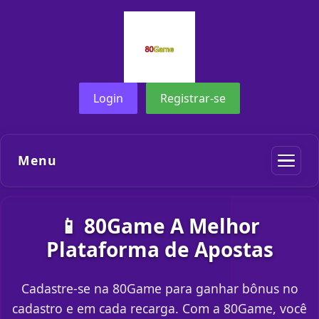
Login
Registrar-se
Menu
📱 80Game A Melhor
Plataforma de Apostas
Cadastre-se na 80Game para ganhar bônus no
cadastro e em cada recarga. Com a 80Game, você