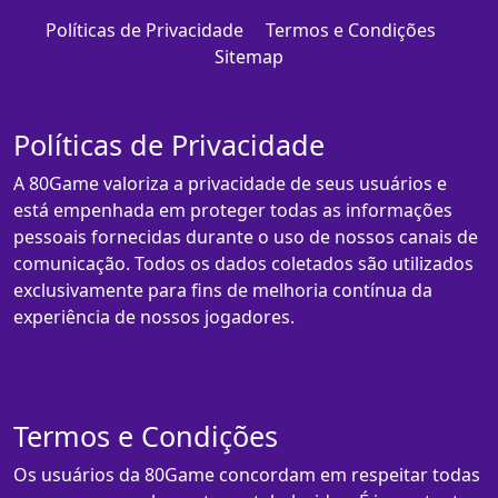
Políticas de Privacidade
Termos e Condições
Sitemap
Políticas de Privacidade
A 80Game valoriza a privacidade de seus usuários e
está empenhada em proteger todas as informações
pessoais fornecidas durante o uso de nossos canais de
comunicação. Todos os dados coletados são utilizados
exclusivamente para fins de melhoria contínua da
experiência de nossos jogadores.
Termos e Condições
Os usuários da 80Game concordam em respeitar todas