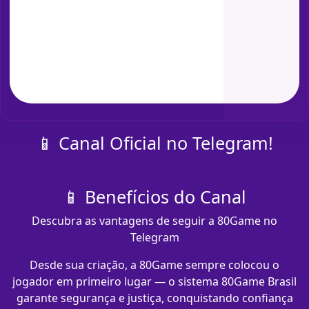
📱 Canal Oficial no Telegram!
📱 Benefícios do Canal
Descubra as vantagens de seguir a 80Game no
Telegram
Desde sua criação, a 80Game sempre colocou o
jogador em primeiro lugar — o sistema 80Game Brasil
garante segurança e justiça, conquistando confiança