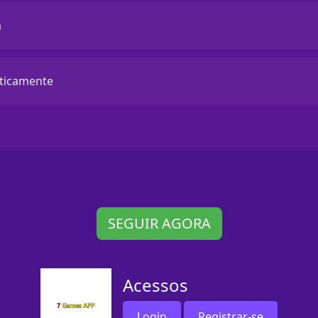
a
aticamente
SEGUIR AGORA
Acessos
Login
Registrar-se