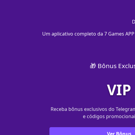
D
Um aplicativo completo da 7 Games APP B
🎁 Bônus Exclu
VIP
Receba bônus exclusivos do Telegra
e códigos promocionai
Ver Bônus