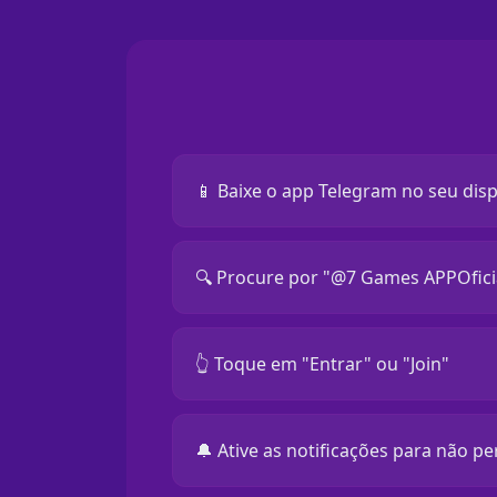
📱 Baixe o app Telegram no seu disp
🔍 Procure por "@7 Games APPOfici
👆 Toque em "Entrar" ou "Join"
🔔 Ative as notificações para não p