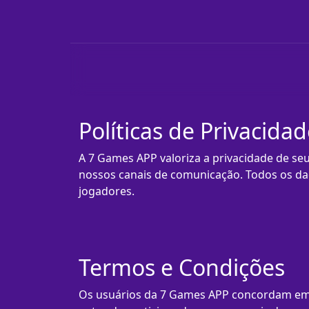
Políticas de Privacida
A 7 Games APP valoriza a privacidade de s
nossos canais de comunicação. Todos os dad
jogadores.
Termos e Condições
Os usuários da 7 Games APP concordam em r