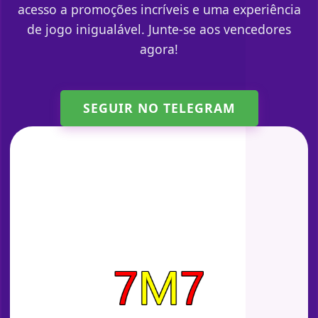
acesso a promoções incríveis e uma experiência
de jogo inigualável. Junte-se aos vencedores
agora!
SEGUIR NO TELEGRAM