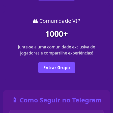
👥 Comunidade VIP
1000+
Junte-se a uma comunidade exclusiva de
jogadores e compartilhe experiências!
Entrar Grupo
📱 Como Seguir no Telegram