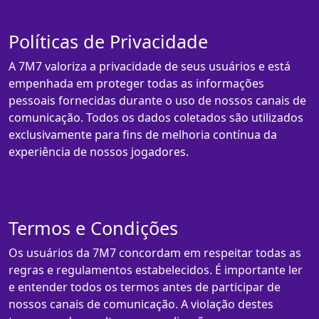
Políticas de Privacidade
A 7M7 valoriza a privacidade de seus usuários e está
empenhada em proteger todas as informações
pessoais fornecidas durante o uso de nossos canais de
comunicação. Todos os dados coletados são utilizados
exclusivamente para fins de melhoria contínua da
experiência de nossos jogadores.
Termos e Condições
Os usuários da 7M7 concordam em respeitar todas as
regras e regulamentos estabelecidos. É importante ler
e entender todos os termos antes de participar de
nossos canais de comunicação. A violação destes