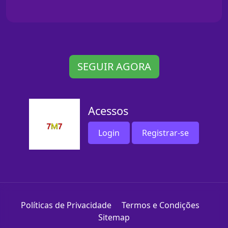
SEGUIR AGORA
Acessos
Login
Registrar-se
Políticas de Privacidade
Termos e Condições
Sitemap