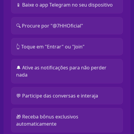
📱 Baixe o app Telegram no seu dispositivo
🔍 Procure por "@7HHOficial"
👆 Toque em "Entrar" ou "Join"
🔔 Ative as notificações para não perder
nada
💬 Participe das conversas e interaja
🎁 Receba bônus exclusivos
automaticamente