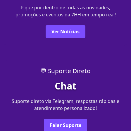
Fique por dentro de todas as novidades,
promoções e eventos da 7HH em tempo real!
Ver Notícias
💬 Suporte Direto
Chat
Suporte direto via Telegram, respostas rápidas e
atendimento personalizado!
Falar Suporte