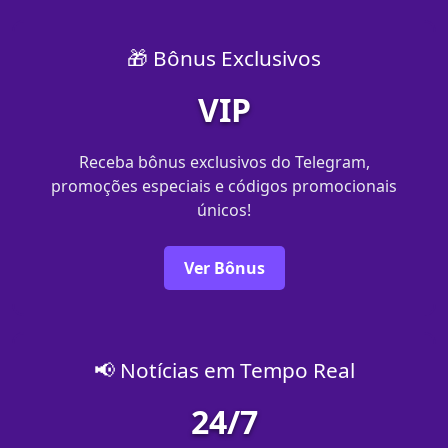
🎁 Bônus Exclusivos
VIP
Receba bônus exclusivos do Telegram,
promoções especiais e códigos promocionais
únicos!
Ver Bônus
📢 Notícias em Tempo Real
24/7