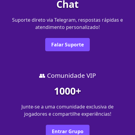
Chat
Suporte direto via Telegram, respostas rápidas e
atendimento personalizado!
Falar Suporte
👥 Comunidade VIP
1000+
Junte-se a uma comunidade exclusiva de
jogadores e compartilhe experiências!
Entrar Grupo