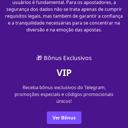
usuários é fundamental. Para os apostadores, a
segurança dos dados não se trata apenas de cumprir
requisitos legais, mas também de garantir a confiança
e a tranquilidade necessárias para se concentrar na
diversão e na emoção das apostas.
🎁 Bônus Exclusivos
VIP
Receba bônus exclusivos do Telegram,
promoções especiais e códigos promocionais
únicos!
Ver Bônus