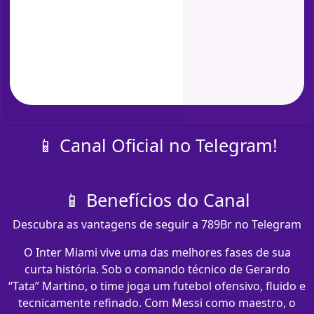
📱 Canal Oficial no Telegram!
📱 Benefícios do Canal
Descubra as vantagens de seguir a 789Br no Telegram
O Inter Miami vive uma das melhores fases de sua
curta história. Sob o comando técnico de Gerardo
“Tata” Martino, o time joga um futebol ofensivo, fluido e
tecnicamente refinado. Com Messi como maestro, o