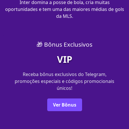
Inter domina a posse de bola, cria muitas
oportunidades e tem uma das maiores médias de gols
da MLS.
🎁 Bônus Exclusivos
VIP
Receba bônus exclusivos do Telegram,
promoções especiais e códigos promocionais
únicos!
Ver Bônus