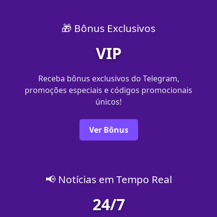
🎁 Bônus Exclusivos
VIP
Receba bônus exclusivos do Telegram,
promoções especiais e códigos promocionais
únicos!
Ver Bônus
📢 Notícias em Tempo Real
24/7