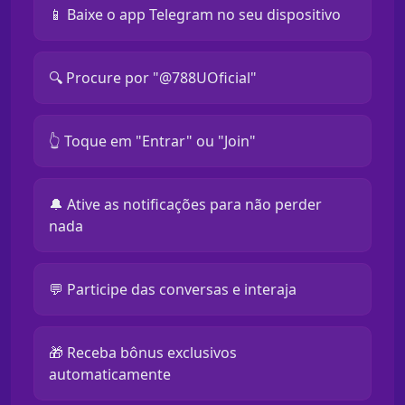
📱 Baixe o app Telegram no seu dispositivo
🔍 Procure por "@788UOficial"
👆 Toque em "Entrar" ou "Join"
🔔 Ative as notificações para não perder
nada
💬 Participe das conversas e interaja
🎁 Receba bônus exclusivos
automaticamente