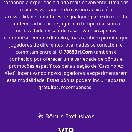
tornando a experiência ainda mais envolvente. Uma das
maiores vantagens do cassino ao vivo é a
acessibilidade. Jogadores de qualquer parte do mundo
podem participar de jogos em tempo real sem a
necessidade de sair de casa. Isso não apenas
economiza tempo e dinheiro, mas também permite que
jogadores de diferentes localidades se conectem e
compitam entre si. O
7888Brl.Com
também é
conhecido por oferecer uma variedade de bônus e
promoções específicos para a seção de 'Cassino Ao
Vivo', incentivando novos jogadores a experimentarem
essa modalidade. Esses bônus podem incluir apostas
gratuitas, recompensas .
🎁 Bônus Exclusivos
VIP