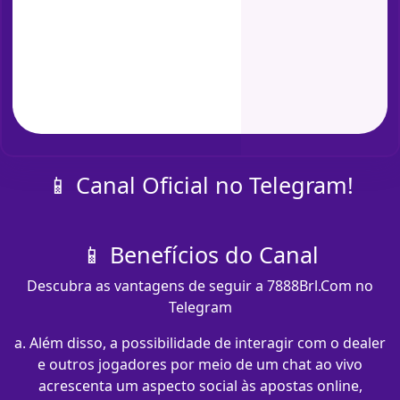
📱 Canal Oficial no Telegram!
📱 Benefícios do Canal
Descubra as vantagens de seguir a 7888Brl.Com no
Telegram
a. Além disso, a possibilidade de interagir com o dealer
e outros jogadores por meio de um chat ao vivo
acrescenta um aspecto social às apostas online,