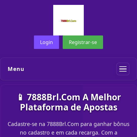
Login
Registrar-se
Menu
📱 7888Brl.Com A Melhor
Plataforma de Apostas
Cadastre-se na 7888Brl.Com para ganhar bônus
no cadastro e em cada recarga. Com a