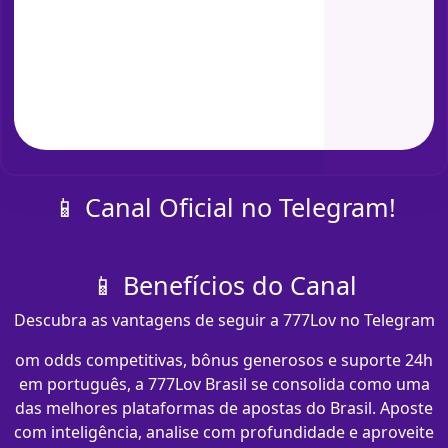
📱 Canal Oficial no Telegram!
📱 Benefícios do Canal
Descubra as vantagens de seguir a 777Lov no Telegram
om odds competitivas, bônus generosos e suporte 24h
em português, a 777Lov Brasil se consolida como uma
das melhores plataformas de apostas do Brasil. Aposte
com inteligência, analise com profundidade e aproveite