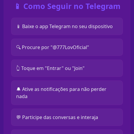
📱 Como Seguir no Telegram
📱 Baixe o app Telegram no seu dispositivo
🔍 Procure por "@777LovOficial"
👆 Toque em "Entrar" ou "Join"
🔔 Ative as notificações para não perder
nada
💬 Participe das conversas e interaja