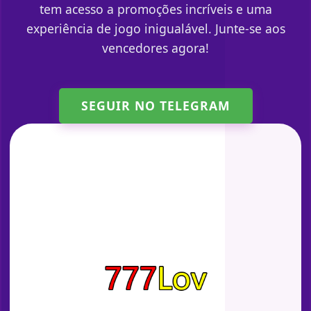
tem acesso a promoções incríveis e uma
experiência de jogo inigualável. Junte-se aos
vencedores agora!
SEGUIR NO TELEGRAM