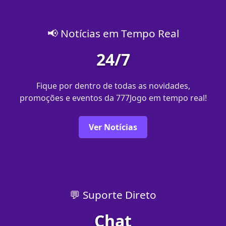
📢 Notícias em Tempo Real
24/7
Fique por dentro de todas as novidades,
promoções e eventos da 777Jogo em tempo real!
Ver Notícias
💬 Suporte Direto
Chat