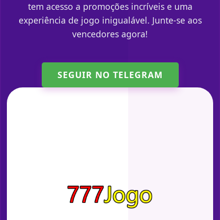
tem acesso a promoções incríveis e uma
experiência de jogo inigualável. Junte-se aos
vencedores agora!
SEGUIR NO TELEGRAM