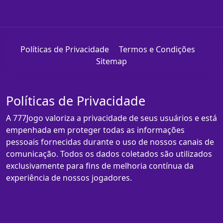
Políticas de Privacidade
Termos e Condições
Sitemap
Políticas de Privacidade
A 777Jogo valoriza a privacidade de seus usuários e está
empenhada em proteger todas as informações
pessoais fornecidas durante o uso de nossos canais de
comunicação. Todos os dados coletados são utilizados
exclusivamente para fins de melhoria contínua da
experiência de nossos jogadores.