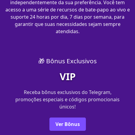
independentemente da sua preferência. Você tem
acesso a uma série de recursos de bate-papo ao vivo e
suporte 24 horas por dia, 7 dias por semana, para
garantir que suas necessidades sejam sempre
atendidas.
🎁 Bônus Exclusivos
VIP
Receba bônus exclusivos do Telegram,
promoções especiais e códigos promocionais
únicos!
Ver Bônus