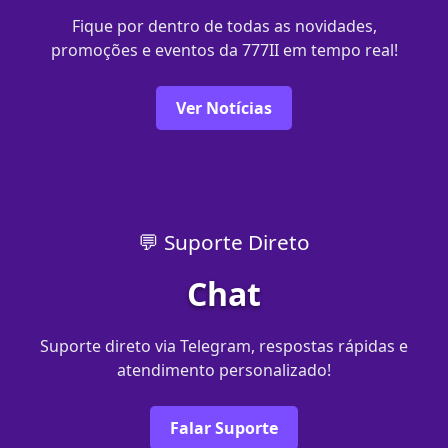
Fique por dentro de todas as novidades,
promoções e eventos da 777II em tempo real!
Ver Notícias
💬 Suporte Direto
Chat
Suporte direto via Telegram, respostas rápidas e
atendimento personalizado!
Falar Suporte