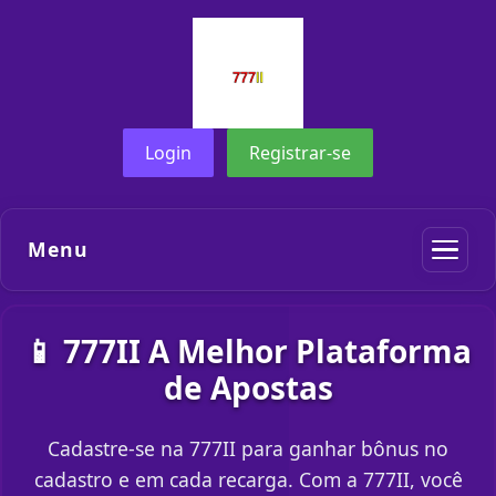
Login
Registrar-se
Menu
📱 777II A Melhor Plataforma
de Apostas
Cadastre-se na 777II para ganhar bônus no
cadastro e em cada recarga. Com a 777II, você