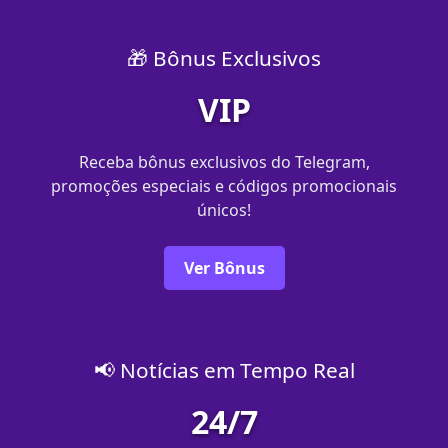
🎁 Bônus Exclusivos
VIP
Receba bônus exclusivos do Telegram,
promoções especiais e códigos promocionais
únicos!
Ver Bônus
📢 Notícias em Tempo Real
24/7