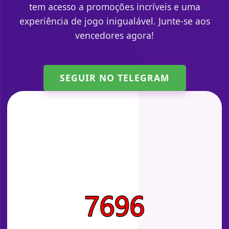
tem acesso a promoções incríveis e uma
experiência de jogo inigualável. Junte-se aos
vencedores agora!
SEGUIR NO TELEGRAM