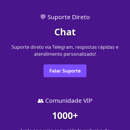
💬 Suporte Direto
Chat
Suporte direto via Telegram, respostas rápidas e
atendimento personalizado!
Falar Suporte
👥 Comunidade VIP
1000+