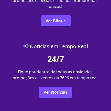
promoções especiais e códigos promocionais
únicos!
Ver Bônus
📢 Notícias em Tempo Real
24/7
Fique por dentro de todas as novidades,
promoções e eventos da 7696 em tempo real!
Ver Notícias