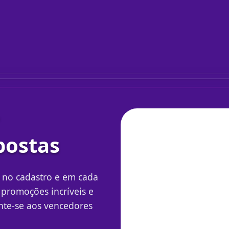
postas
 no cadastro e em cada
 promoções incríveis e
unte-se aos vencedores