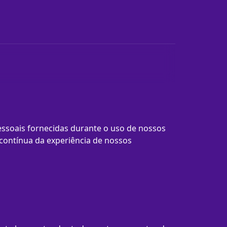
essoais fornecidas durante o uso de nossos
 contínua da experiência de nossos