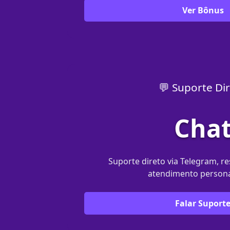
Ver Bônus
💬 Suporte Di
Cha
Suporte direto via Telegram, r
atendimento persona
Falar Suport