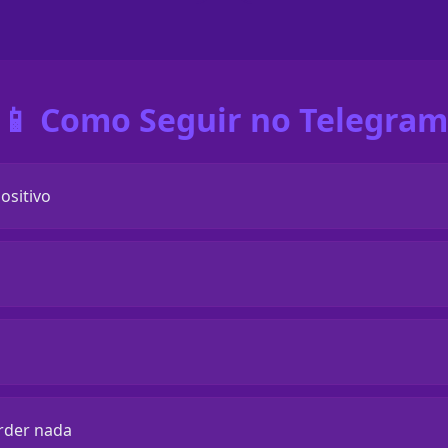
📱 Como Seguir no Telegram
ositivo
erder nada