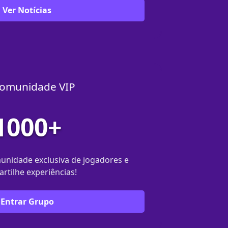
Ver Notícias
Comunidade VIP
1000+
unidade exclusiva de jogadores e
rtilhe experiências!
Entrar Grupo