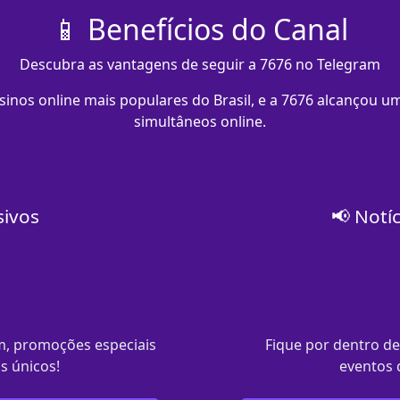
📱 Benefícios do Canal
Descubra as vantagens de seguir a 7676 no Telegram
sinos online mais populares do Brasil, e a 7676 alcançou um
simultâneos online.
sivos
📢 Notí
m, promoções especiais
Fique por dentro d
s únicos!
eventos 