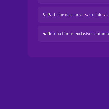
💬 Participe das conversas e interaj
🎁 Receba bônus exclusivos autom