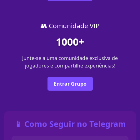
👥 Comunidade VIP
1000+
Junte-se a uma comunidade exclusiva de
jogadores e compartilhe experiências!
Entrar Grupo
📱 Como Seguir no Telegram