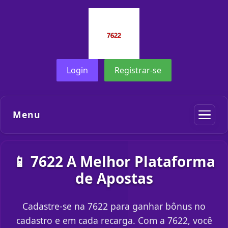
Login
Registrar-se
Menu
📱 7622 A Melhor Plataforma
de Apostas
Cadastre-se na 7622 para ganhar bônus no
cadastro e em cada recarga. Com a 7622, você