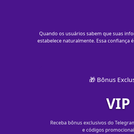
Quando os usuários sabem que suas infor
estabelece naturalmente. Essa confiança 
🎁 Bônus Exclu
VIP
Receba bônus exclusivos do Telegra
e códigos promocionai