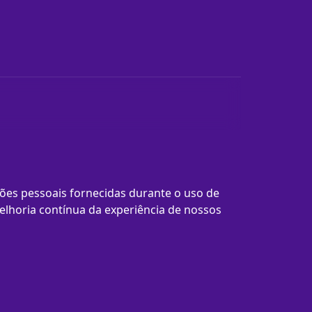
ões pessoais fornecidas durante o uso de
elhoria contínua da experiência de nossos