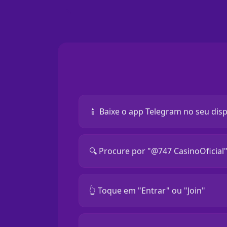
📱 Baixe o app Telegram no seu disp
🔍 Procure por "@747 CasinoOficial
👆 Toque em "Entrar" ou "Join"