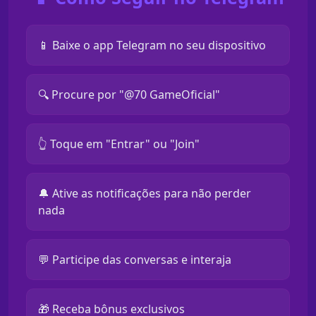
📱 Baixe o app Telegram no seu dispositivo
🔍 Procure por "@70 GameOficial"
👆 Toque em "Entrar" ou "Join"
🔔 Ative as notificações para não perder
nada
💬 Participe das conversas e interaja
🎁 Receba bônus exclusivos