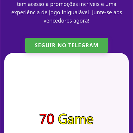
tem acesso a promoções incríveis e uma
experiência de jogo inigualável. Junte-se aos
vencedores agora!
SEGUIR NO TELEGRAM