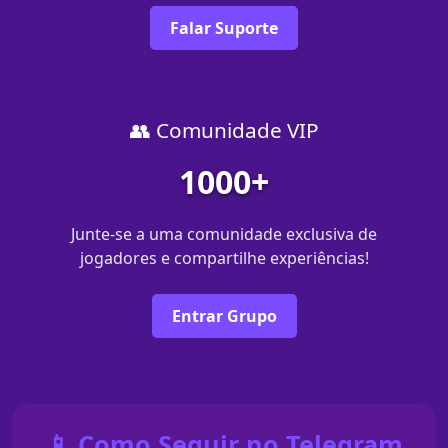
Falar Suporte
👥 Comunidade VIP
1000+
Junte-se a uma comunidade exclusiva de
jogadores e compartilhe experiências!
Entrar Grupo
📱 Como Seguir no Telegram