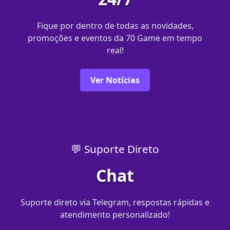
Fique por dentro de todas as novidades,
promoções e eventos da 70 Game em tempo
real!
Ver Notícias
💬 Suporte Direto
Chat
Suporte direto via Telegram, respostas rápidas e
atendimento personalizado!