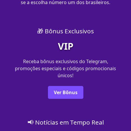
se a escolha número um dos brasileiros.
🎁 Bônus Exclusivos
VIP
Receba bônus exclusivos do Telegram,
promoções especiais e códigos promocionais
únicos!
Ver Bônus
📢 Notícias em Tempo Real