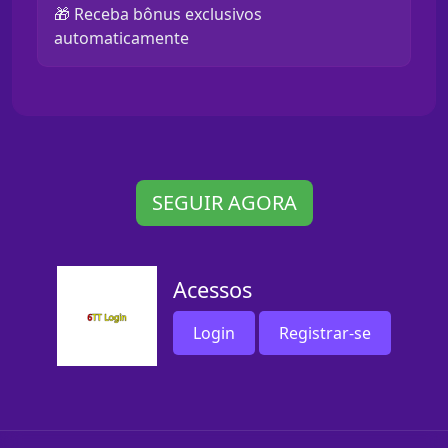
🎁 Receba bônus exclusivos
automaticamente
SEGUIR AGORA
Acessos
Login
Registrar-se