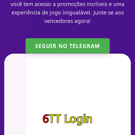
você tem acesso a promoções incríveis e uma
experiência de jogo inigualável. Junte-se aos
vencedores agora!
SEGUIR NO TELEGRAM