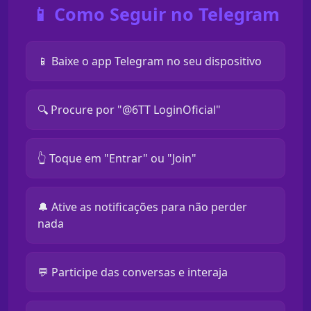
📱 Como Seguir no Telegram
📱 Baixe o app Telegram no seu dispositivo
🔍 Procure por "@6TT LoginOficial"
👆 Toque em "Entrar" ou "Join"
🔔 Ative as notificações para não perder
nada
💬 Participe das conversas e interaja