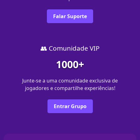
Falar Suporte
👥 Comunidade VIP
1000+
Junte-se a uma comunidade exclusiva de
jogadores e compartilhe experiências!
Entrar Grupo