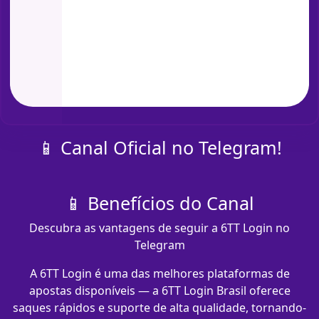
📱 Canal Oficial no Telegram!
📱 Benefícios do Canal
Descubra as vantagens de seguir a 6TT Login no
Telegram
A 6TT Login é uma das melhores plataformas de
apostas disponíveis — a 6TT Login Brasil oferece
saques rápidos e suporte de alta qualidade, tornando-