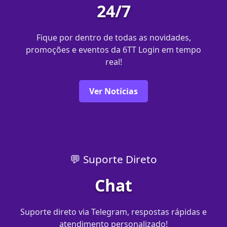
24/7
Fique por dentro de todas as novidades,
promoções e eventos da 6TT Login em tempo
real!
Ver Notícias
💬 Suporte Direto
Chat
Suporte direto via Telegram, respostas rápidas e
atendimento personalizado!