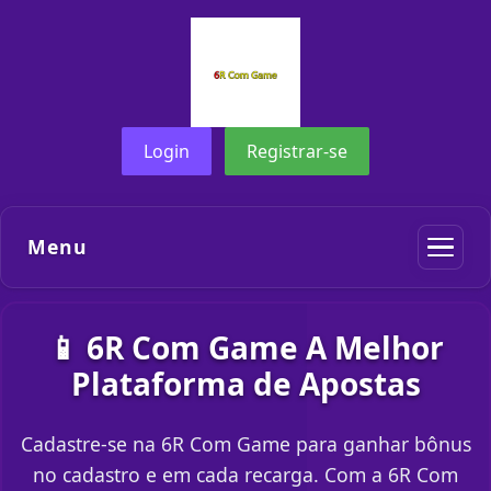
Login
Registrar-se
Menu
📱 6R Com Game A Melhor
Plataforma de Apostas
Cadastre-se na 6R Com Game para ganhar bônus
no cadastro e em cada recarga. Com a 6R Com