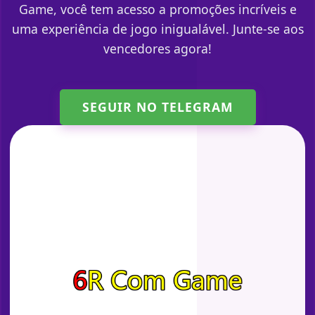
Game, você tem acesso a promoções incríveis e
uma experiência de jogo inigualável. Junte-se aos
vencedores agora!
SEGUIR NO TELEGRAM