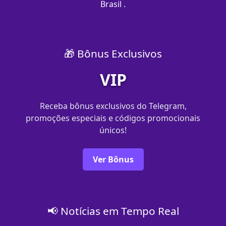
Brasil .
🎁 Bônus Exclusivos
VIP
Receba bônus exclusivos do Telegram,
promoções especiais e códigos promocionais
únicos!
Ver Bônus
📢 Notícias em Tempo Real