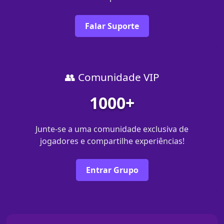
Falar Suporte
👥 Comunidade VIP
1000+
Junte-se a uma comunidade exclusiva de
jogadores e compartilhe experiências!
Entrar Grupo