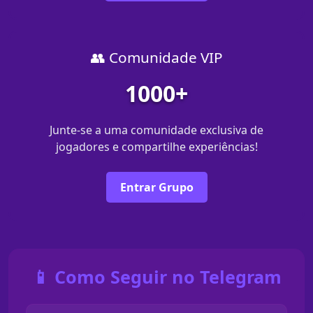
👥 Comunidade VIP
1000+
Junte-se a uma comunidade exclusiva de
jogadores e compartilhe experiências!
Entrar Grupo
📱 Como Seguir no Telegram