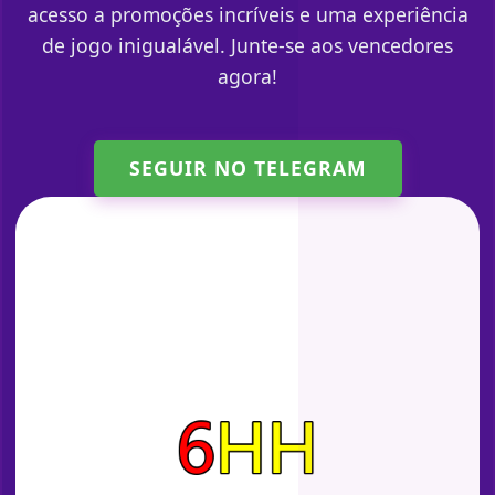
acesso a promoções incríveis e uma experiência
de jogo inigualável. Junte-se aos vencedores
agora!
SEGUIR NO TELEGRAM