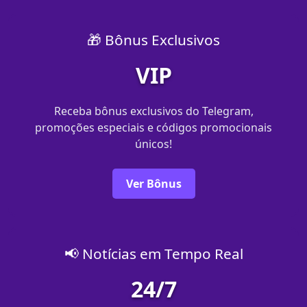
🎁 Bônus Exclusivos
VIP
Receba bônus exclusivos do Telegram,
promoções especiais e códigos promocionais
únicos!
Ver Bônus
📢 Notícias em Tempo Real
24/7