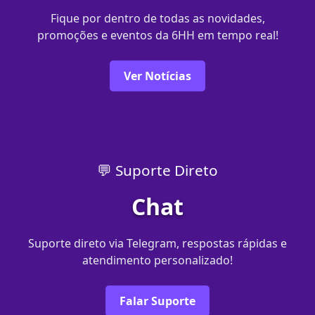
Fique por dentro de todas as novidades,
promoções e eventos da 6HH em tempo real!
Ver Notícias
💬 Suporte Direto
Chat
Suporte direto via Telegram, respostas rápidas e
atendimento personalizado!
Falar Suporte