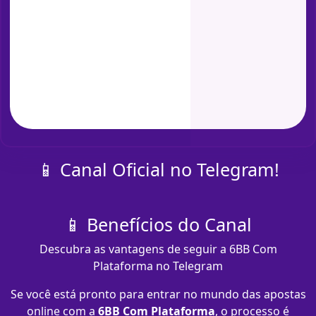
📱 Canal Oficial no Telegram!
📱 Benefícios do Canal
Descubra as vantagens de seguir a 6BB Com
Plataforma no Telegram
Se você está pronto para entrar no mundo das apostas
online com a
6BB Com Plataforma
, o processo é