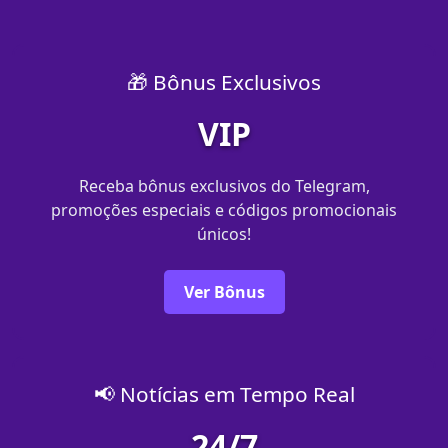
🎁 Bônus Exclusivos
VIP
Receba bônus exclusivos do Telegram,
promoções especiais e códigos promocionais
únicos!
Ver Bônus
📢 Notícias em Tempo Real
24/7