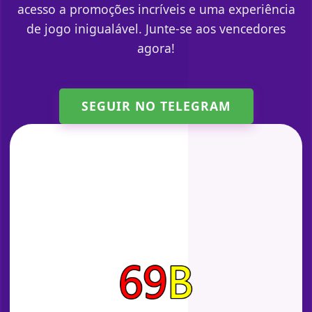
acesso a promoções incríveis e uma experiência
de jogo inigualável. Junte-se aos vencedores
agora!
SEGUIR NO TELEGRAM