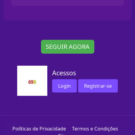
SEGUIR AGORA
Acessos
Login
Registrar-se
Políticas de Privacidade
Termos e Condições