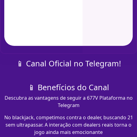
📱 Canal Oficial no Telegram!
📱 Benefícios do Canal
Descubra as vantagens de seguir a 677V Plataforma no
Telegram
No blackjack, competimos contra o dealer, buscando 21
sem ultrapassar. A interação com dealers reais torna o
jogo ainda mais emocionante