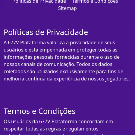
Políticas de Privacidade
Termos e Condições
Sitemap
Políticas de Privacidade
A 677V Plataforma valoriza a privacidade de seus
usuários e está empenhada em proteger todas as
informações pessoais fornecidas durante o uso de
nossos canais de comunicação. Todos os dados
coletados são utilizados exclusivamente para fins de
melhoria contínua da experiência de nossos jogadores.
Termos e Condições
Os usuários da 677V Plataforma concordam em
respeitar todas as regras e regulamentos