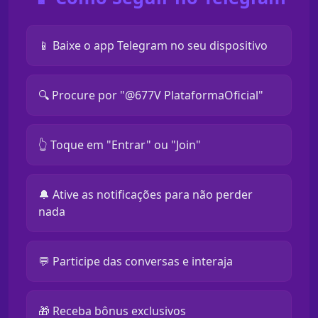
📱 Baixe o app Telegram no seu dispositivo
🔍 Procure por "@677V PlataformaOficial"
👆 Toque em "Entrar" ou "Join"
🔔 Ative as notificações para não perder
nada
💬 Participe das conversas e interaja
🎁 Receba bônus exclusivos