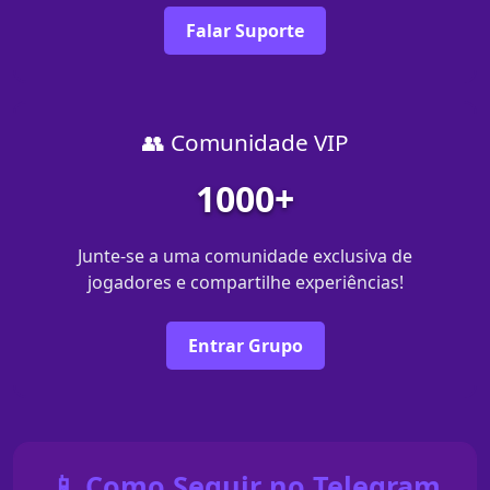
Falar Suporte
👥 Comunidade VIP
1000+
Junte-se a uma comunidade exclusiva de
jogadores e compartilhe experiências!
Entrar Grupo
📱 Como Seguir no Telegram