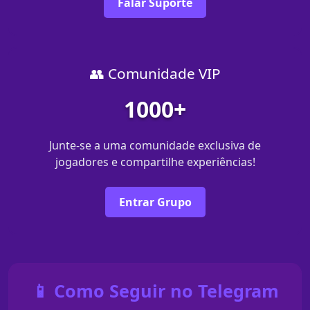
Falar Suporte
👥 Comunidade VIP
1000+
Junte-se a uma comunidade exclusiva de
jogadores e compartilhe experiências!
Entrar Grupo
📱 Como Seguir no Telegram