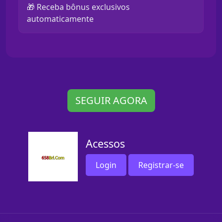
🎁 Receba bônus exclusivos
automaticamente
SEGUIR AGORA
Acessos
Login
Registrar-se