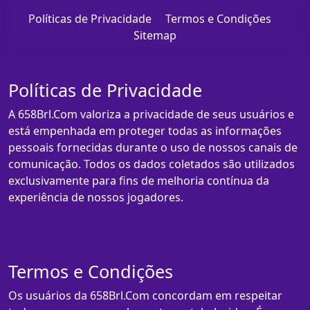
Políticas de Privacidade
Termos e Condições
Sitemap
Políticas de Privacidade
A 658Brl.Com valoriza a privacidade de seus usuários e
está empenhada em proteger todas as informações
pessoais fornecidas durante o uso de nossos canais de
comunicação. Todos os dados coletados são utilizados
exclusivamente para fins de melhoria contínua da
experiência de nossos jogadores.
Termos e Condições
Os usuários da 658Brl.Com concordam em respeitar