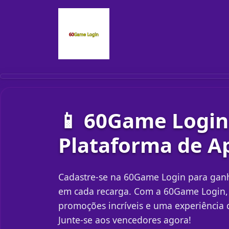
📱 60Game Login
Plataforma de A
Cadastre-se na 60Game Login para ganh
em cada recarga. Com a 60Game Login, 
promoções incríveis e uma experiência d
Junte-se aos vencedores agora!