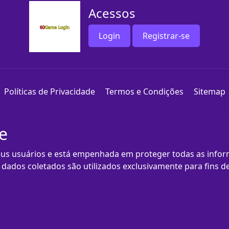
Acessos
Login
Registrar-se
Políticas de Privacidade
Termos e Condições
Sitemap
de
seus usuários e está empenhada em proteger todas as infor
dados coletados são utilizados exclusivamente para fins d