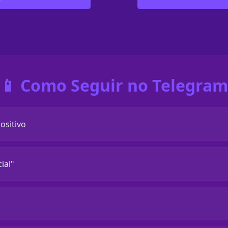
📱 Como Seguir no Telegram
ositivo
ial"