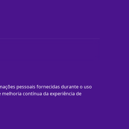
mações pessoais fornecidas durante o uso
e melhoria contínua da experiência de