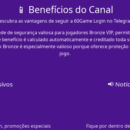
📱 Benefícios do Canal
escubra as vantagens de seguir a 60Game Login no Telegr
de de segurança valiosa para jogadores Bronze VIP, perm
te benefício é calculado automaticamente e creditado tod
ck Bronze é especialmente valioso porque oferece proteç
jogo.
sivos
📢 Notí
m, promoções especiais
Fique por dentro d