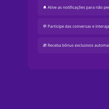
🔔 Ative as notificações para não p
💬 Participe das conversas e interaj
🎁 Receba bônus exclusivos autom