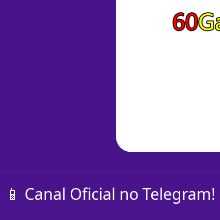
📱 Canal Oficial no Telegram!