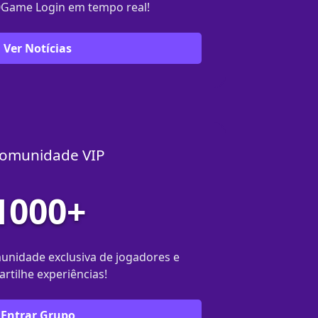
0Game Login em tempo real!
Ver Notícias
Comunidade VIP
1000+
unidade exclusiva de jogadores e
rtilhe experiências!
Entrar Grupo