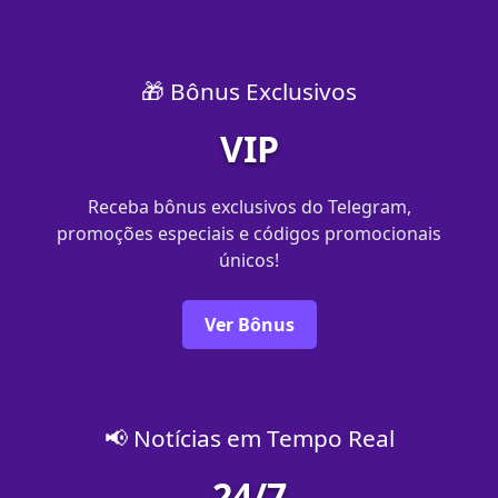
🎁 Bônus Exclusivos
VIP
Receba bônus exclusivos do Telegram,
promoções especiais e códigos promocionais
únicos!
Ver Bônus
📢 Notícias em Tempo Real
24/7