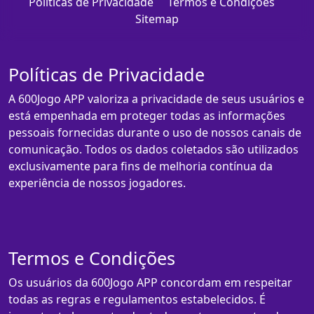
Políticas de Privacidade
Termos e Condições
Sitemap
Políticas de Privacidade
A 600Jogo APP valoriza a privacidade de seus usuários e
está empenhada em proteger todas as informações
pessoais fornecidas durante o uso de nossos canais de
comunicação. Todos os dados coletados são utilizados
exclusivamente para fins de melhoria contínua da
experiência de nossos jogadores.
Termos e Condições
Os usuários da 600Jogo APP concordam em respeitar
todas as regras e regulamentos estabelecidos. É