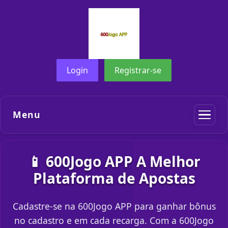
Login
Registrar-se
Menu
📱 600Jogo APP A Melhor
Plataforma de Apostas
Cadastre-se na 600Jogo APP para ganhar bônus
no cadastro e em cada recarga. Com a 600Jogo