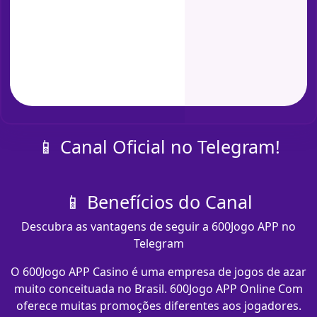
📱 Canal Oficial no Telegram!
📱 Benefícios do Canal
Descubra as vantagens de seguir a 600Jogo APP no
Telegram
O 600Jogo APP Casino é uma empresa de jogos de azar
muito conceituada no Brasil. 600Jogo APP Online Com
oferece muitas promoções diferentes aos jogadores.