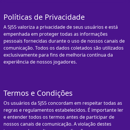
Políticas de Privacidade
A 5J55 valoriza a privacidade de seus usuários e está
empenhada em proteger todas as informações
pessoais fornecidas durante o uso de nossos canais de
comunicação. Todos os dados coletados são utilizados
exclusivamente para fins de melhoria contínua da
experiência de nossos jogadores.
Termos e Condições
Os usuários da 5J55 concordam em respeitar todas as
regras e regulamentos estabelecidos. É importante ler
e entender todos os termos antes de participar de
nossos canais de comunicação. A violação destes