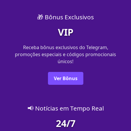
🎁 Bônus Exclusivos
VIP
Receba bônus exclusivos do Telegram,
promoções especiais e códigos promocionais
únicos!
Ver Bônus
📢 Notícias em Tempo Real
24/7