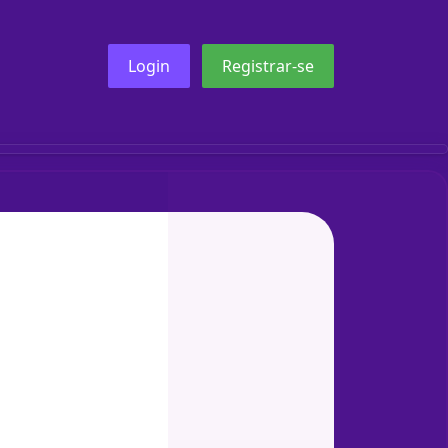
Login
Registrar-se