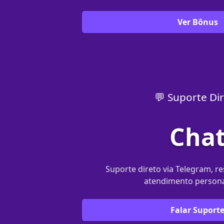
Ver Bônus
💬 Suporte Di
Cha
Suporte direto via Telegram, r
atendimento persona
Falar Suport