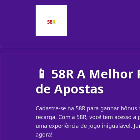
📱 58R A Melhor
de Apostas
Cadastre-se na 58R para ganhar bônus 
recarga. Com a 58R, você tem acesso a 
uma experiência de jogo inigualável. J
agora!