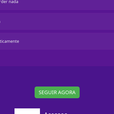
erder nada
a
aticamente
SEGUIR AGORA