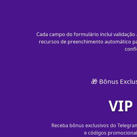
Cada campo do formulário inclui validação
recursos de preenchimento automático par
confi
🎁 Bônus Exclu
VIP
Receba bônus exclusivos do Telegra
e códigos promocionai