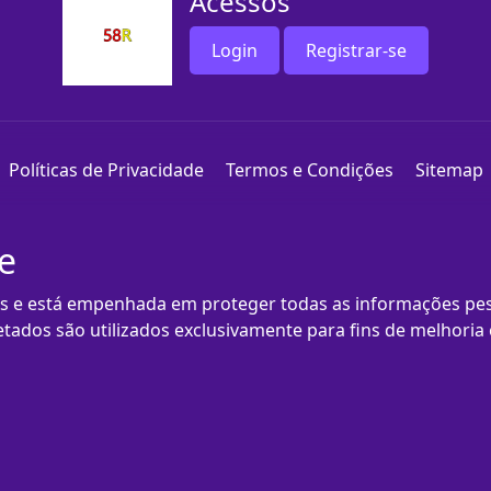
Acessos
Login
Registrar-se
Políticas de Privacidade
Termos e Condições
Sitemap
de
ios e está empenhada em proteger todas as informações pe
tados são utilizados exclusivamente para fins de melhoria