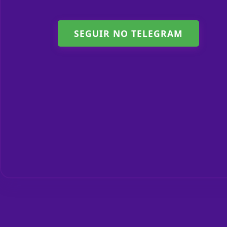
SEGUIR NO TELEGRAM