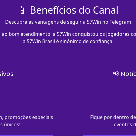
📱 Benefícios do Canal
Descubra as vantagens de seguir a 57Win no Telegram
o bom atendimento, a 57Win conquistou os jogadores com
a 57Win Brasil é sinônimo de confiança.
sivos
📢 Notí
m, promoções especiais
Fique por dentro d
s únicos!
eventos d