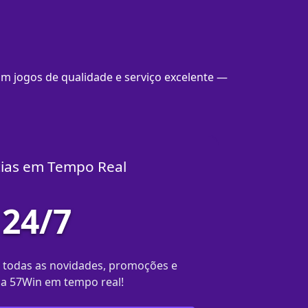
 jogos de qualidade e serviço excelente —
cias em Tempo Real
24/7
e todas as novidades, promoções e
a 57Win em tempo real!