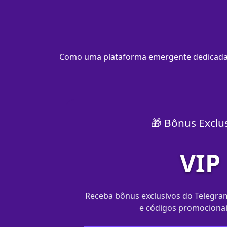
Como uma plataforma emergente dedicada a
🎁 Bônus Exclu
VIP
Receba bônus exclusivos do Telegra
e códigos promocionai