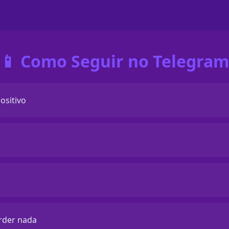
📱 Como Seguir no Telegram
ositivo
erder nada