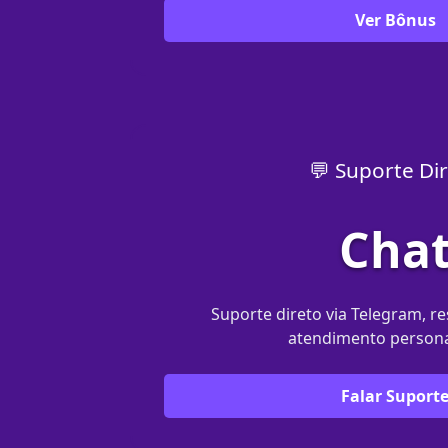
Ver Bônus
💬 Suporte Di
Cha
Suporte direto via Telegram, r
atendimento persona
Falar Suport