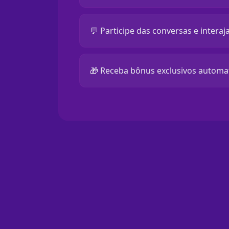
💬 Participe das conversas e interaj
🎁 Receba bônus exclusivos autom