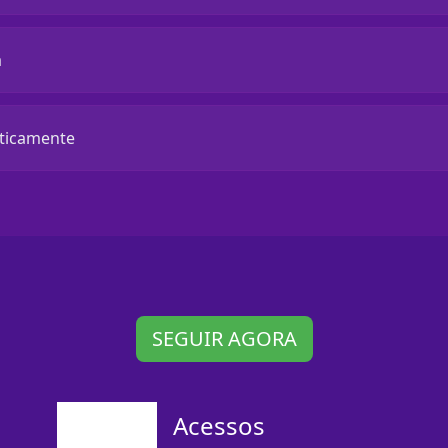
a
aticamente
SEGUIR AGORA
Acessos