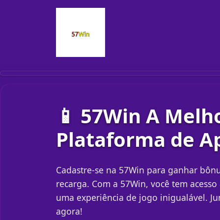
📱 57Win A Melh
Plataforma de A
Cadastre-se na 57Win para ganhar bônu
recarga. Com a 57Win, você tem acesso 
uma experiência de jogo inigualável. J
agora!