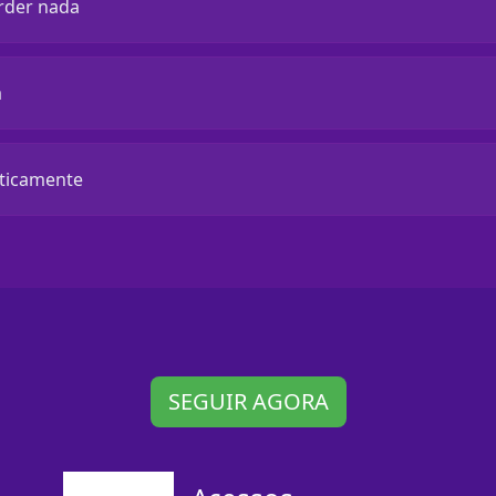
erder nada
a
aticamente
SEGUIR AGORA