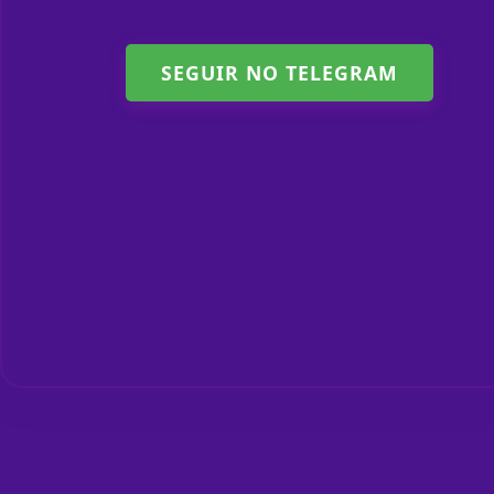
SEGUIR NO TELEGRAM