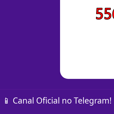
📱 Canal Oficial no Telegram!