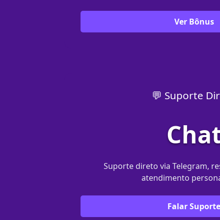
Ver Bônus
💬 Suporte Di
Cha
Suporte direto via Telegram, r
atendimento persona
Falar Suport