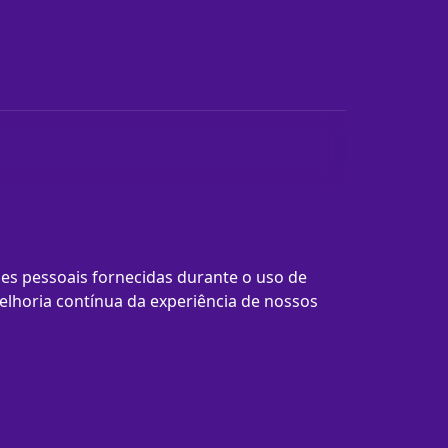
es pessoais fornecidas durante o uso de
elhoria contínua da experiência de nossos