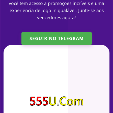
você tem acesso a promoções incríveis e uma
experiência de jogo inigualável. Junte-se aos
vencedores agora!
SEGUIR NO TELEGRAM