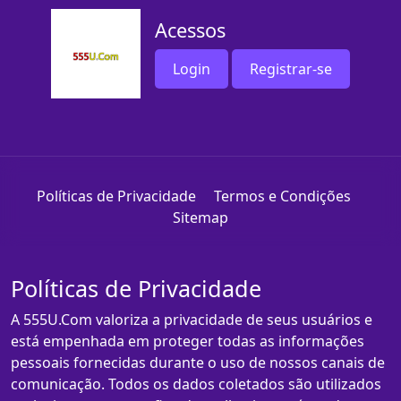
Acessos
Login
Registrar-se
Políticas de Privacidade
Termos e Condições
Sitemap
Políticas de Privacidade
A 555U.Com valoriza a privacidade de seus usuários e
está empenhada em proteger todas as informações
pessoais fornecidas durante o uso de nossos canais de
comunicação. Todos os dados coletados são utilizados