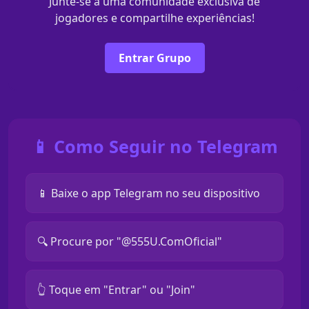
Junte-se a uma comunidade exclusiva de
jogadores e compartilhe experiências!
Entrar Grupo
📱 Como Seguir no Telegram
📱 Baixe o app Telegram no seu dispositivo
🔍 Procure por "@555U.ComOficial"
👆 Toque em "Entrar" ou "Join"