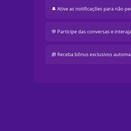
🔔 Ative as notificações para não p
💬 Participe das conversas e interaj
🎁 Receba bônus exclusivos autom