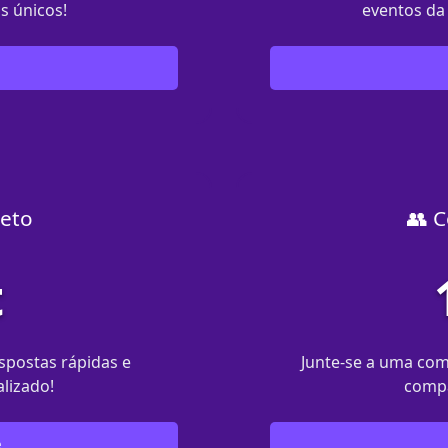
s únicos!
eventos da
reto
👥 
t
espostas rápidas e
Junte-se a uma com
lizado!
compa
e