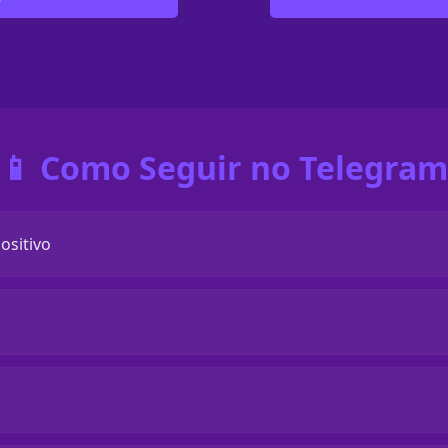
📱 Como Seguir no Telegram
ositivo