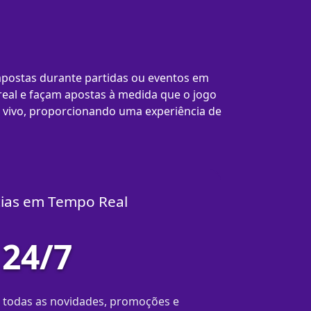
apostas durante partidas ou eventos em
eal e façam apostas à medida que o jogo
 vivo, proporcionando uma experiência de
cias em Tempo Real
24/7
e todas as novidades, promoções e