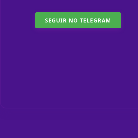
SEGUIR NO TELEGRAM