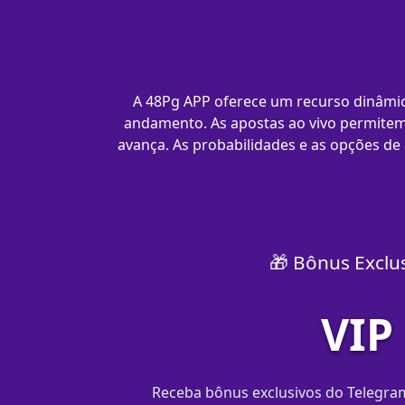
A 48Pg APP oferece um recurso dinâmic
andamento. As apostas ao vivo permitem
avança. As probabilidades e as opções d
🎁 Bônus Exclu
VIP
Receba bônus exclusivos do Telegra