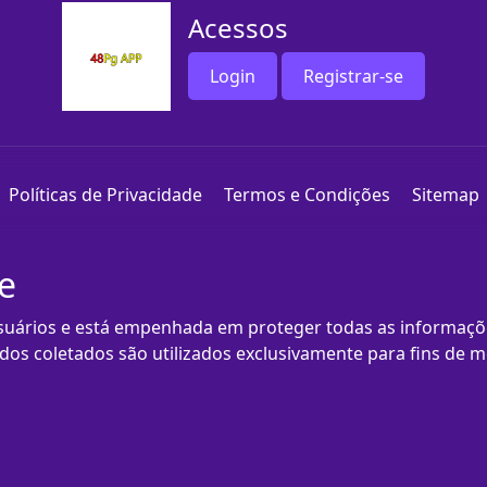
Acessos
Login
Registrar-se
Políticas de Privacidade
Termos e Condições
Sitemap
de
usuários e está empenhada em proteger todas as informaçõ
os coletados são utilizados exclusivamente para fins de m