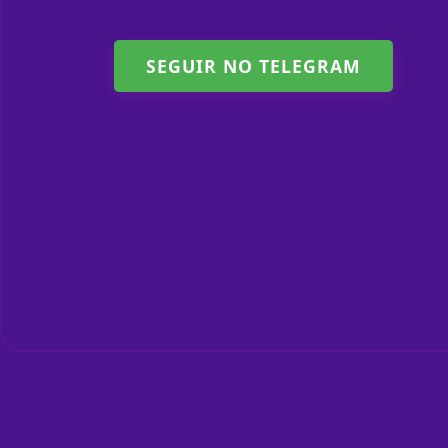
SEGUIR NO TELEGRAM