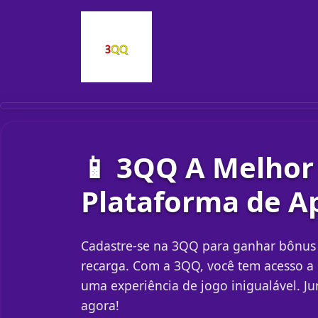
📱 3QQ A Melhor
Plataforma de A
Cadastre-se na 3QQ para ganhar bônus
recarga. Com a 3QQ, você tem acesso a 
uma experiência de jogo inigualável. J
agora!