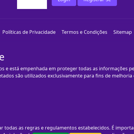
Políticas de Privacidade
Termos e Condições
Sitemap
de
rios e está empenhada em proteger todas as informações pe
tados são utilizados exclusivamente para fins de melhoria
 todas as regras e regulamentos estabelecidos. É importan