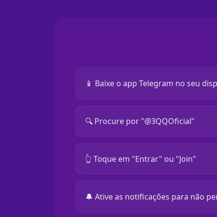
📱 Baixe o app Telegram no seu disp
🔍 Procure por "@3QQOficial"
👆 Toque em "Entrar" ou "Join"
🔔 Ative as notificações para não p