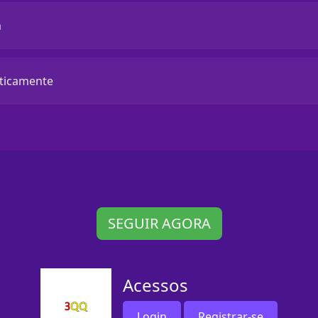
a
aticamente
SEGUIR AGORA
Acessos
Login
Registrar-se