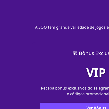
A 3QQ tem grande variedade de jogos e 
🎁 Bônus Exclu
VIP
Receba bônus exclusivos do Telegra
e códigos promocionai
Ver Bônus