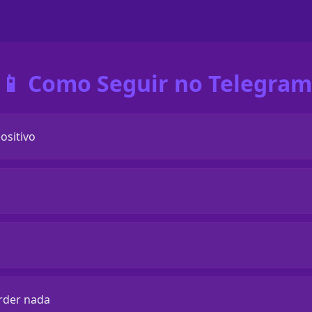
📱 Como Seguir no Telegram
ositivo
erder nada