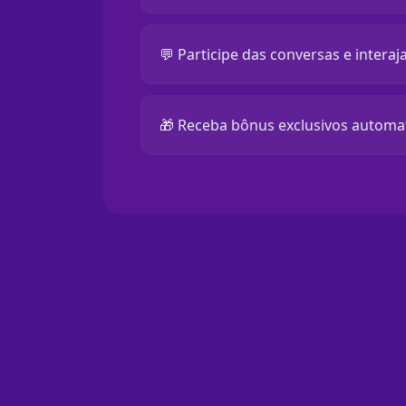
💬 Participe das conversas e interaj
🎁 Receba bônus exclusivos autom