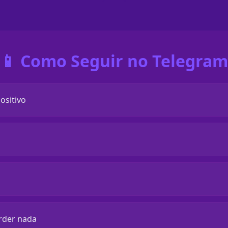
📱 Como Seguir no Telegram
ositivo
erder nada