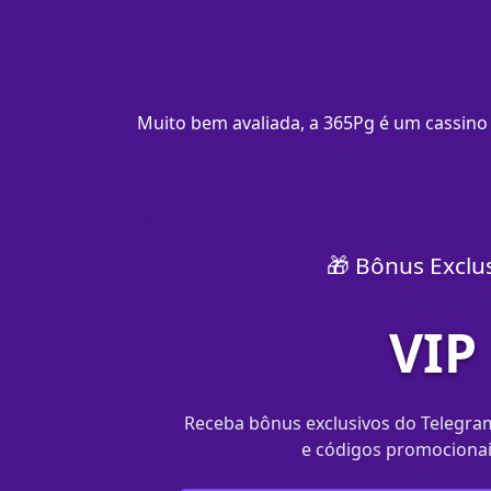
Muito bem avaliada, a 365Pg é um cassino 
🎁 Bônus Exclu
VIP
Receba bônus exclusivos do Telegra
e códigos promocionai