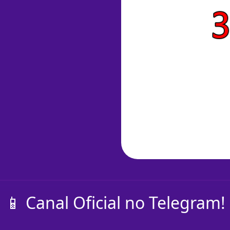
📱 Canal Oficial no Telegram!