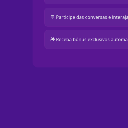
💬 Participe das conversas e interaj
🎁 Receba bônus exclusivos autom