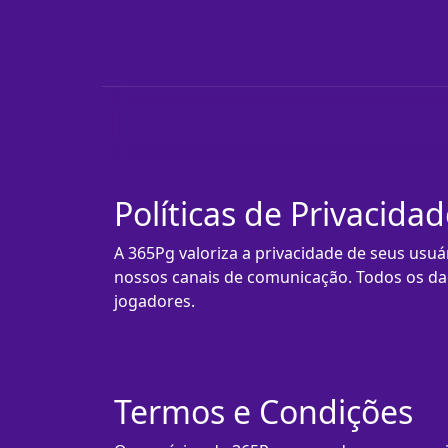
Políticas de Privacida
A 365Pg valoriza a privacidade de seus usu
nossos canais de comunicação. Todos os dad
jogadores.
Termos e Condições