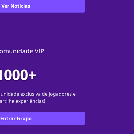
Ver Notícias
Comunidade VIP
1000+
unidade exclusiva de jogadores e
rtilhe experiências!
Entrar Grupo