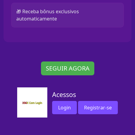
🎁 Receba bônus exclusivos
automaticamente
SEGUIR AGORA
Acessos
Login
Registrar-se