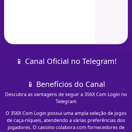
📱 Canal Oficial no Telegram!
📱 Benefícios do Canal
Descubra as vantagens de seguir a 356X Com Login no
Telegram
O 356X Com Login possui uma ampla seleção de jogos
de caça-níqueis, atendendo a várias preferências dos
jogadores. O cassino colabora com fornecedores de