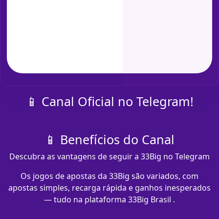
📱 Canal Oficial no Telegram!
📱 Benefícios do Canal
Descubra as vantagens de seguir a 33Big no Telegram
Os jogos de apostas da 33Big são variados, com
apostas simples, recarga rápida e ganhos inesperados
— tudo na plataforma 33Big Brasil .