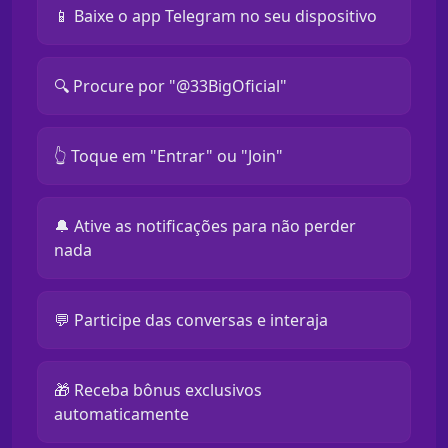
📱 Baixe o app Telegram no seu dispositivo
🔍 Procure por "@33BigOficial"
👆 Toque em "Entrar" ou "Join"
🔔 Ative as notificações para não perder
nada
💬 Participe das conversas e interaja
🎁 Receba bônus exclusivos
automaticamente