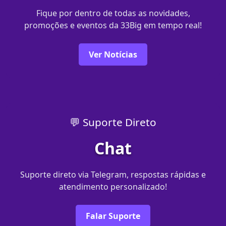
Fique por dentro de todas as novidades,
promoções e eventos da 33Big em tempo real!
Ver Notícias
💬 Suporte Direto
Chat
Suporte direto via Telegram, respostas rápidas e
atendimento personalizado!
Falar Suporte