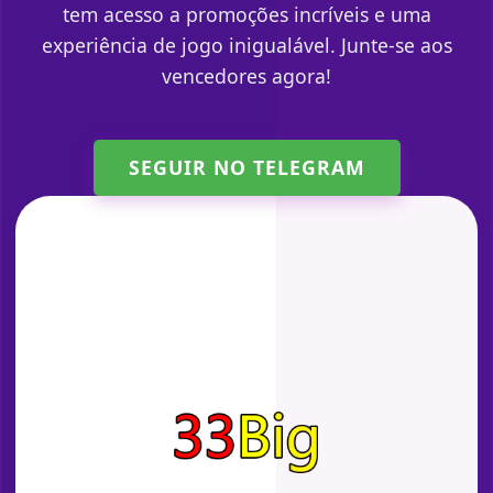
tem acesso a promoções incríveis e uma
experiência de jogo inigualável. Junte-se aos
vencedores agora!
SEGUIR NO TELEGRAM