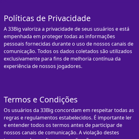
Políticas de Privacidade
A 33Big valoriza a privacidade de seus usuários e está
empenhada em proteger todas as informações
pessoais fornecidas durante o uso de nossos canais de
comunicação. Todos os dados coletados são utilizados
exclusivamente para fins de melhoria contínua da
experiência de nossos jogadores.
Termos e Condições
Os usuários da 33Big concordam em respeitar todas as
regras e regulamentos estabelecidos. É importante ler
e entender todos os termos antes de participar de
nossos canais de comunicação. A violação destes