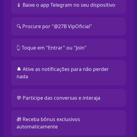
📱 Baixe o app Telegram no seu dispositivo
🔍 Procure por "@27B VipOficial"
👆 Toque em "Entrar" ou "Join"
🔔 Ative as notificações para não perder
nada
💬 Participe das conversas e interaja
🎁 Receba bônus exclusivos
automaticamente