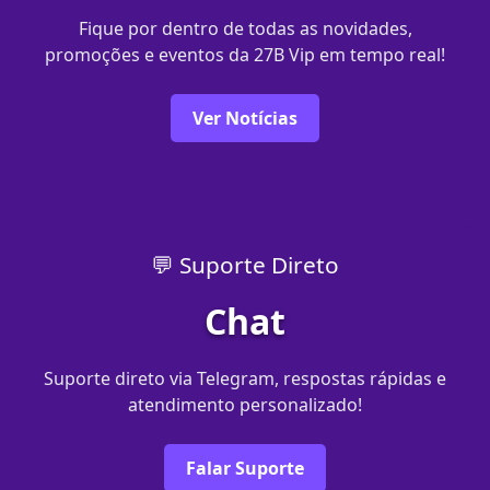
Fique por dentro de todas as novidades,
promoções e eventos da 27B Vip em tempo real!
Ver Notícias
💬 Suporte Direto
Chat
Suporte direto via Telegram, respostas rápidas e
atendimento personalizado!
Falar Suporte