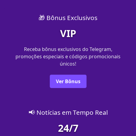
🎁 Bônus Exclusivos
VIP
Receba bônus exclusivos do Telegram,
promoções especiais e códigos promocionais
únicos!
Ver Bônus
📢 Notícias em Tempo Real
24/7