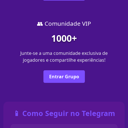
👥 Comunidade VIP
1000+
Junte-se a uma comunidade exclusiva de
jogadores e compartilhe experiências!
Entrar Grupo
📱 Como Seguir no Telegram