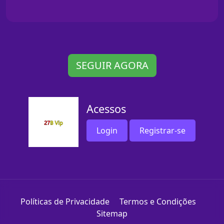
SEGUIR AGORA
Acessos
Login
Registrar-se
Políticas de Privacidade
Termos e Condições
Sitemap