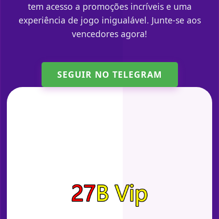
tem acesso a promoções incríveis e uma
experiência de jogo inigualável. Junte-se aos
vencedores agora!
SEGUIR NO TELEGRAM