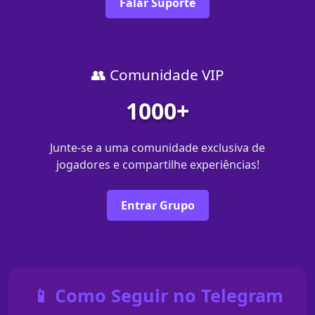
Falar Suporte
👥 Comunidade VIP
1000+
Junte-se a uma comunidade exclusiva de
jogadores e compartilhe experiências!
Entrar Grupo
📱 Como Seguir no Telegram