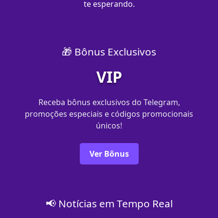
te esperando.
🎁 Bônus Exclusivos
VIP
Receba bônus exclusivos do Telegram,
promoções especiais e códigos promocionais
únicos!
Ver Bônus
📢 Notícias em Tempo Real