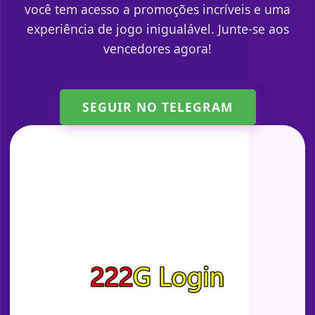
você tem acesso a promoções incríveis e uma
experiência de jogo inigualável. Junte-se aos
vencedores agora!
SEGUIR NO TELEGRAM