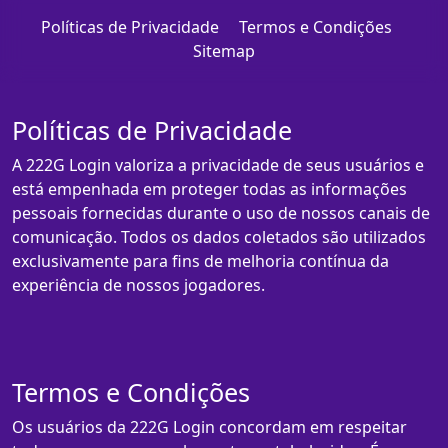
Políticas de Privacidade
Termos e Condições
Sitemap
Políticas de Privacidade
A 222G Login valoriza a privacidade de seus usuários e
está empenhada em proteger todas as informações
pessoais fornecidas durante o uso de nossos canais de
comunicação. Todos os dados coletados são utilizados
exclusivamente para fins de melhoria contínua da
experiência de nossos jogadores.
Termos e Condições
Os usuários da 222G Login concordam em respeitar