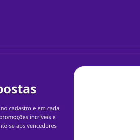
postas
 no cadastro e em cada
promoções incríveis e
unte-se aos vencedores