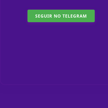
SEGUIR NO TELEGRAM