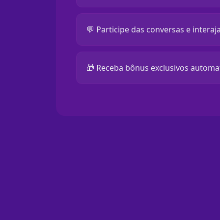
💬 Participe das conversas e interaj
🎁 Receba bônus exclusivos autom