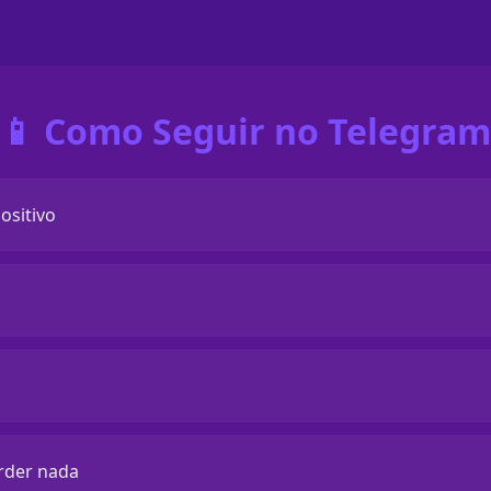
📱 Como Seguir no Telegram
ositivo
erder nada