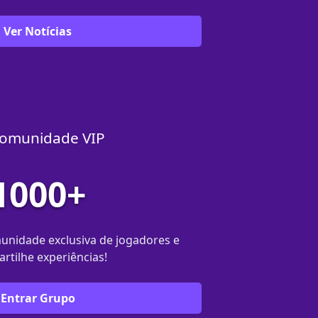
Ver Notícias
Comunidade VIP
1000+
unidade exclusiva de jogadores e
rtilhe experiências!
Entrar Grupo