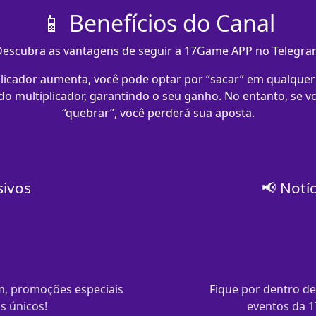
📱 Benefícios do Canal
escubra as vantagens de seguir a 17Game APP no Telegr
plicador aumenta, você pode optar por “sacar” em qualque
 do multiplicador, garantindo o seu ganho. No entanto, se 
“quebrar”, você perderá sua aposta.
sivos
📢 Notí
m, promoções especiais
Fique por dentro d
s únicos!
eventos da 