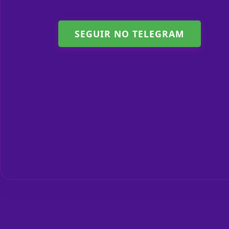
SEGUIR NO TELEGRAM