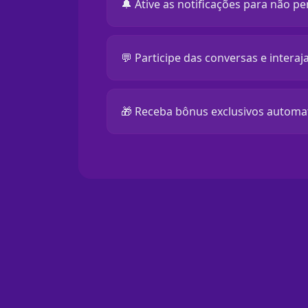
🔔 Ative as notificações para não p
💬 Participe das conversas e interaj
🎁 Receba bônus exclusivos autom