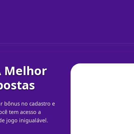
A Melhor
postas
r bônus no cadastro e
ocê tem acesso a
e jogo inigualável.