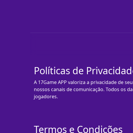
Políticas de Privacida
A 17Game APP valoriza a privacidade de se
nossos canais de comunicação. Todos os dad
jogadores.
Termos e Condições