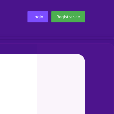
Login
Registrar-se