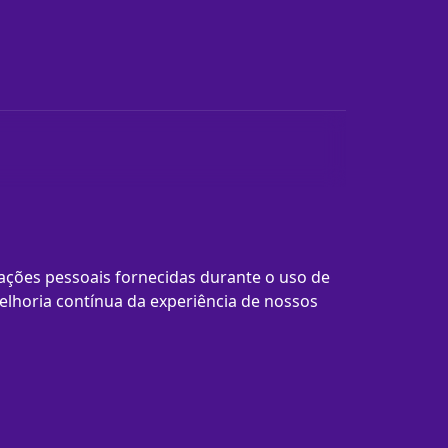
ações pessoais fornecidas durante o uso de
elhoria contínua da experiência de nossos