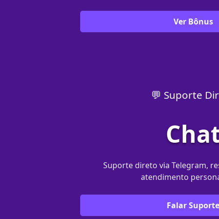
Ver Bônus
💬 Suporte Di
Cha
Suporte direto via Telegram, r
atendimento persona
Falar Suport