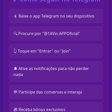
📱 Baixe o app Telegram no seu dispositivo
🔍 Procure por "@14Vin APPOficial"
👆 Toque em "Entrar" ou "Join"
🔔 Ative as notificações para não perder
nada
💬 Participe das conversas e interaja
🎁 Receba bônus exclusivos