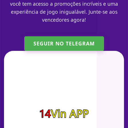
você tem acesso a promoções incríveis e uma
experiência de jogo inigualável. Junte-se aos
vencedores agora!
SEGUIR NO TELEGRAM