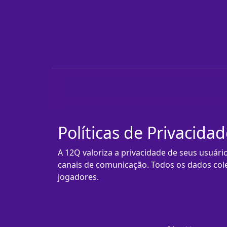
Políticas de Privacida
A 12Q valoriza a privacidade de seus usuár
canais de comunicação. Todos os dados cole
jogadores.