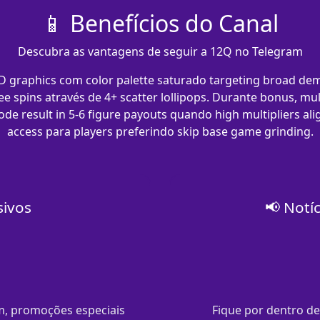
📱 Benefícios do Canal
Descubra as vantagens de seguir a 12Q no Telegram
 graphics com color palette saturado targeting broad demo
ree spins através de 4+ scatter lollipops. Durante bonus, m
de result in 5-6 figure payouts quando high multipliers alig
access para players preferindo skip base game grinding.
sivos
📢 Notí
m, promoções especiais
Fique por dentro d