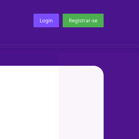
Login
Registrar-se