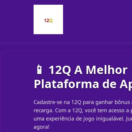
📱 12Q A Melhor
Plataforma de A
Cadastre-se na 12Q para ganhar bônus 
recarga. Com a 12Q, você tem acesso a 
uma experiência de jogo inigualável. J
agora!