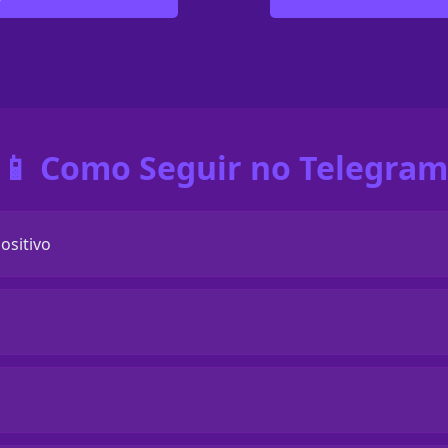
📱 Como Seguir no Telegram
ositivo