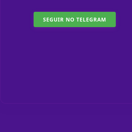
SEGUIR NO TELEGRAM