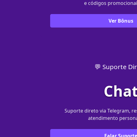
e códigos promocionai
Ver Bônus
💬 Suporte Di
Cha
Suporte direto via Telegram, r
atendimento persona
Falar Suport