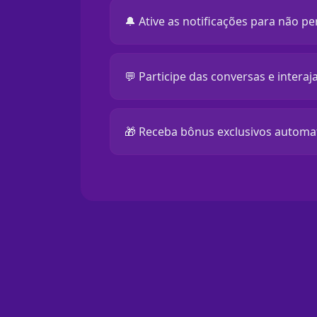
🔔 Ative as notificações para não p
💬 Participe das conversas e interaj
🎁 Receba bônus exclusivos autom