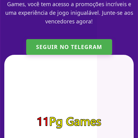
Games, você tem acesso a promoções incríveis e
uma experiência de jogo inigualável. Junte-se aos
vencedores agora!
SEGUIR NO TELEGRAM