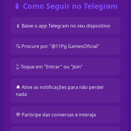
📱 Como Seguir no Telegram
📱 Baixe o app Telegram no seu dispositivo
🔍 Procure por "@11Pg GamesOficial"
👆 Toque em "Entrar" ou "Join"
🔔 Ative as notificações para não perder
nada
💬 Participe das conversas e interaja