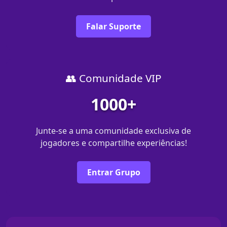
Falar Suporte
👥 Comunidade VIP
1000+
Junte-se a uma comunidade exclusiva de
jogadores e compartilhe experiências!
Entrar Grupo